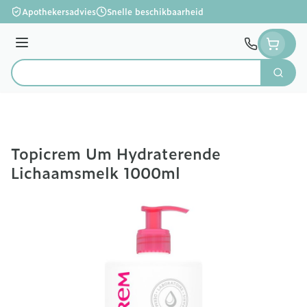
Ga naar de inhoud
Apothekersadvies
Snelle beschikbaarheid
Menu
Zoek
Product, merk, categorie...
Topicrem Um Hydraterende
Lichaamsmelk 1000ml