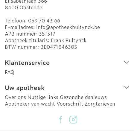
Elisabethlaan 366
8400
Oostende
Telefoon:
059 70 43 66
E-mailadres:
info@
apotheekbultynck.be
APB nummer:
351317
Apotheek titularis:
Frank Bultynck
BTW nummer:
BE0471846305
Klantenservice
FAQ
Uw apotheek
Over ons
Nuttige links
Gezondheidsnieuws
Apotheker van wacht
Voorschrift
Zorgtarieven