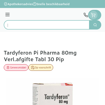
Ga naar de inhoud
Apothekersadvies
Snelle beschikbaarheid
Menu
Zoek
Product, merk, categorie...
Tardyferon Pi Pharma 80mg
Verl.afgifte Tabl 30 Pip
Geneesmiddel
Op voorschrift