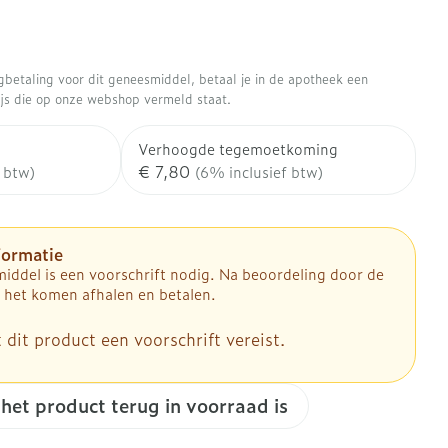
Gezichtsreiniging -
Sondes, baxters en
aasjes - antiviraal
Anesthesie
ontschminken
douche
kjes
catheters
aatje
Reinigingsmelk, - crème, -olie
Sondes
Accessoires
tering
ugbetaling voor dit geneesmiddel, betaal je in de apotheek een
nwerende middelen
en gel
ires
Diagnostica
rijs die op onze webshop vermeld staat.
Accessoires voor sondes
Tonic - lotion
Baxters
Verhoogde tegemoetkoming
enten
Micellair water
 en geurproducten
Catheters
€ 7,80
 btw)
(6% inclusief btw)
Afslanken
Specifiek voor de ogen
Toon meer
Pillendozen en accessoires
mie
ek voor mannen
formatie
Homeopathie
iddel is een voorschrift nodig. Na beoordeling door de
ing en zuurstof
Gezichtsverzorging
sverzorging
 het komen afhalen en betalen.
cties
er
Mondmaskers
nt
Pigmentstoornissen
 dit product een voorschrift vereist.
Zware benen
ergische en anti
sverzorging
Gevoelige huid - geïrriteerde
atoire middelen
en - decubitis
huid
Tabletten
Bandages en Orthopedie -
lende middelen
 het product terug in voorraad is
er
orthopedische verbanden
Gemengde huid
Creme, gel en spray
p
om