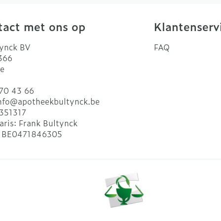
act met ons op
Klantenserv
ynck BV
FAQ
 366
e
70 43 66
nfo@
apotheekbultynck.be
351317
aris:
Frank Bultynck
:
BE0471846305