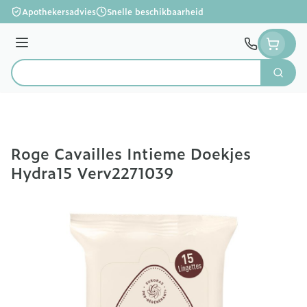
Ga naar de inhoud
Apothekersadvies
Snelle beschikbaarheid
Menu
Zoek
Product, merk, categorie...
Roge Cavailles Intieme Doekjes
Hydra15 Verv2271039