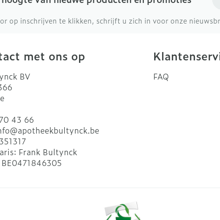
or op inschrijven te klikken, schrijft u zich in voor onze nieuws
act met ons op
Klantenserv
ynck BV
FAQ
 366
e
70 43 66
nfo@
apotheekbultynck.be
351317
aris:
Frank Bultynck
:
BE0471846305