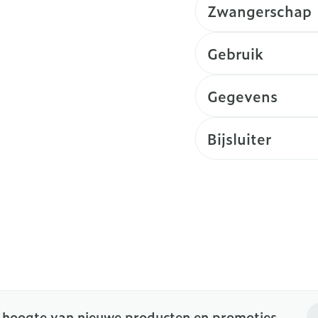
Zwangerschap
Gebruik
Gegevens
Bijsluiter
E-
e hoogte van nieuwe producten en promoties