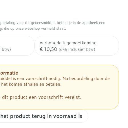
Gezichtsreiniging -
Sondes, baxters en
aasjes - antiviraal
Anesthesie
ontschminken
douche
kjes
catheters
aatje
Reinigingsmelk, - crème, -olie
Sondes
Accessoires
tering
ugbetaling voor dit geneesmiddel, betaal je in de apotheek een
nwerende middelen
en gel
ires
Diagnostica
rijs die op onze webshop vermeld staat.
Accessoires voor sondes
Tonic - lotion
Baxters
Verhoogde tegemoetkoming
enten
Micellair water
 en geurproducten
Catheters
€ 10,50
f btw)
(6% inclusief btw)
Afslanken
Specifiek voor de ogen
Toon meer
Pillendozen en accessoires
mie
ek voor mannen
formatie
Homeopathie
iddel is een voorschrift nodig. Na beoordeling door de
ing en zuurstof
Gezichtsverzorging
sverzorging
 het komen afhalen en betalen.
cties
er
Mondmaskers
nt
Pigmentstoornissen
 dit product een voorschrift vereist.
Zware benen
ergische en anti
sverzorging
Gevoelige huid - geïrriteerde
atoire middelen
en - decubitis
huid
Tabletten
Bandages en Orthopedie -
lende middelen
 het product terug in voorraad is
er
orthopedische verbanden
Gemengde huid
Creme, gel en spray
p
om