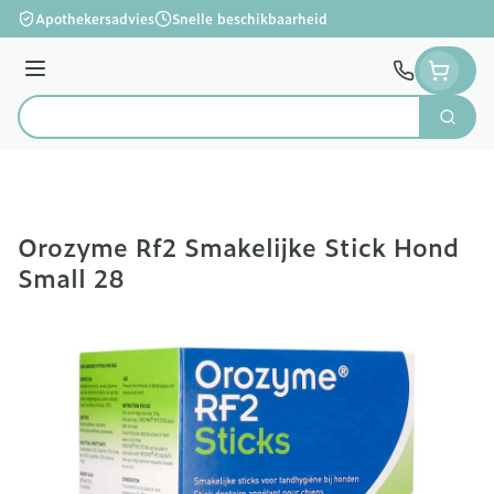
Ga naar de inhoud
Apothekersadvies
Snelle beschikbaarheid
Menu
Zoek
Product, merk, categorie...
Orozyme Rf2 Smakelijke Stick Hond
Small 28