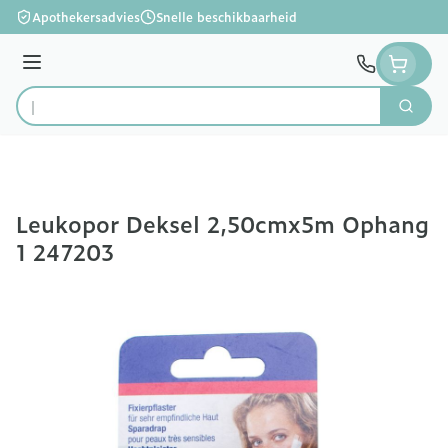
Ga naar de inhoud
Apothekersadvies
Snelle beschikbaarheid
Menu
Zoek
Product, merk, categorie...
Leukopor Deksel 2,50cmx5m Ophang
1 247203