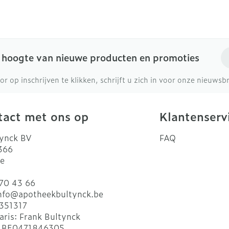
E-
e hoogte van nieuwe producten en promoties
or op inschrijven te klikken, schrijft u zich in voor onze nieuws
act met ons op
Klantenserv
ynck BV
FAQ
 366
e
70 43 66
nfo@
apotheekbultynck.be
351317
aris:
Frank Bultynck
:
BE0471846305