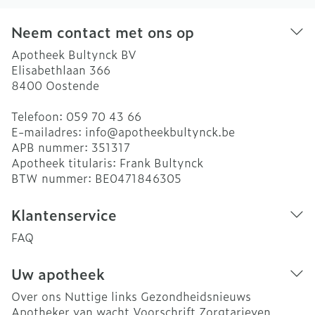
Neem contact met ons op
Apotheek Bultynck BV
Elisabethlaan 366
8400
Oostende
Telefoon:
059 70 43 66
E-mailadres:
info@
apotheekbultynck.be
APB nummer:
351317
Apotheek titularis:
Frank Bultynck
BTW nummer:
BE0471846305
Klantenservice
FAQ
Uw apotheek
Over ons
Nuttige links
Gezondheidsnieuws
Apotheker van wacht
Voorschrift
Zorgtarieven