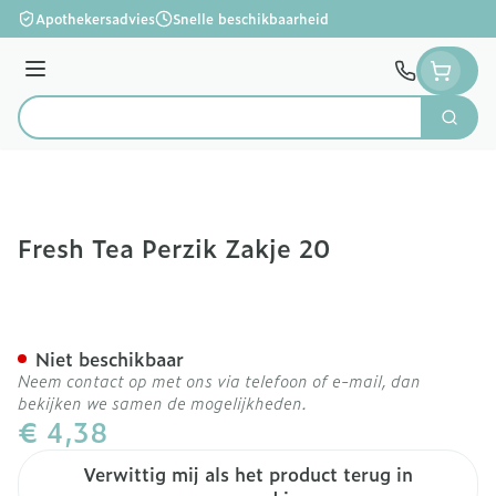
Ga naar de inhoud
Apothekersadvies
Snelle beschikbaarheid
Menu
Zoek
Product, merk, categorie...
Fresh Tea Perzik Zakje 20
Fresh Tea Perzik Zakje 20
Niet beschikbaar
Neem contact op met ons via telefoon of e-mail, dan
bekijken we samen de mogelijkheden.
€ 4,38
Verwittig mij als het product terug in