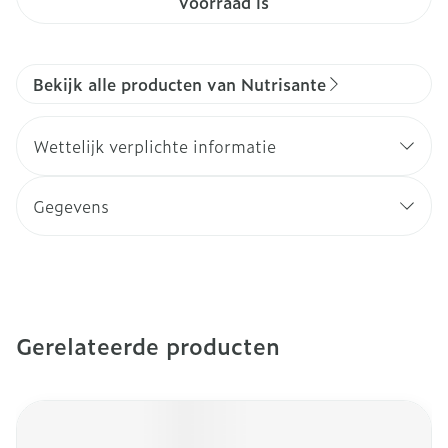
voorraad is
Bekijk alle producten van Nutrisante
Wettelijk verplichte informatie
Gegevens
Gerelateerde producten
Navigeren door de elementen van de carrousel is mogeli
Druk om carrousel over te slaan
Druk op om naar carrouselnavigatie te gaan