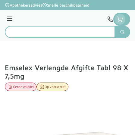
Ga naar de inhoud
Apothekersadvies
Snelle beschikbaarheid
Menu
Zoek
Product, merk, categorie...
Emselex Verlengde Afgifte Tabl 98 X
7,5mg
Geneesmiddel
Op voorschrift