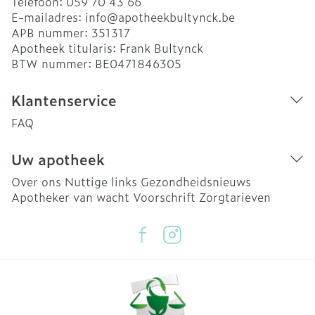
Telefoon:
059 70 43 66
E-mailadres:
info@
apotheekbultynck.be
APB nummer:
351317
Apotheek titularis:
Frank Bultynck
BTW nummer:
BE0471846305
Klantenservice
FAQ
Uw apotheek
Over ons
Nuttige links
Gezondheidsnieuws
Apotheker van wacht
Voorschrift
Zorgtarieven