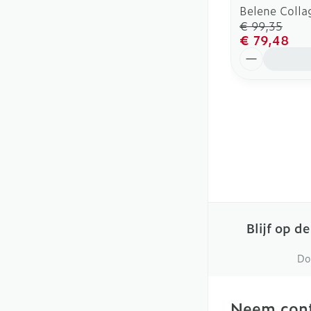
Belene Coll
€ 99,35
€ 79,48
Aantal
Blijf op d
Do
Neem cont