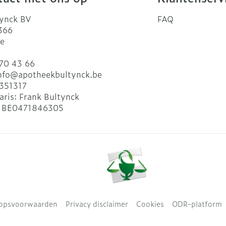
ynck BV
FAQ
 366
e
70 43 66
nfo@
apotheekbultynck.be
351317
aris:
Frank Bultynck
:
BE0471846305
opsvoorwaarden
Privacy disclaimer
Cookies
ODR-platform