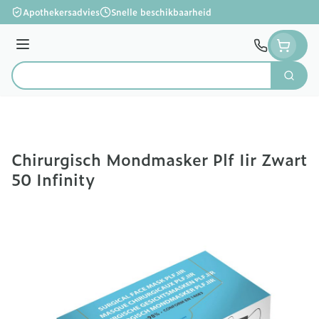
Ga naar de inhoud
Apothekersadvies
Snelle beschikbaarheid
Menu
Zoek
Product, merk, categorie...
Chirurgisch Mondmasker Plf Iir Zwart
50 Infinity