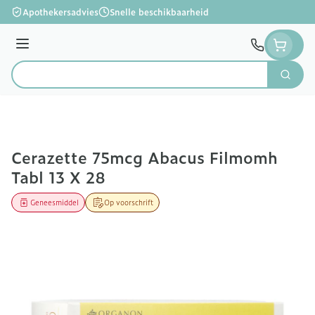
Ga naar de inhoud
Apothekersadvies
Snelle beschikbaarheid
Menu
Zoek
Product, merk, categorie...
Cerazette 75mcg Abacus Filmomh
Tabl 13 X 28
Geneesmiddel
Op voorschrift