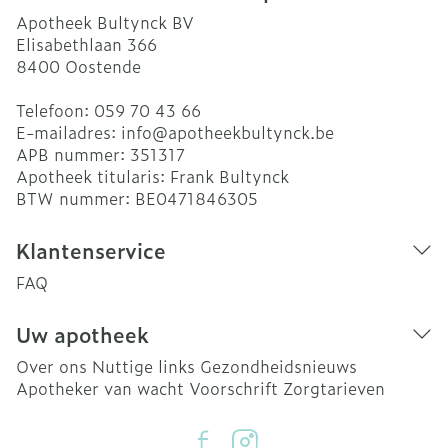
Apotheek Bultynck BV
Elisabethlaan 366
8400
Oostende
Telefoon:
059 70 43 66
E-mailadres:
info@
apotheekbultynck.be
APB nummer:
351317
Apotheek titularis:
Frank Bultynck
BTW nummer:
BE0471846305
Klantenservice
FAQ
Uw apotheek
Over ons
Nuttige links
Gezondheidsnieuws
Apotheker van wacht
Voorschrift
Zorgtarieven