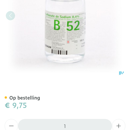
Br- Gl/vr Na Bicar Sod 8,
Op bestelling
€ 9,75
Aantal