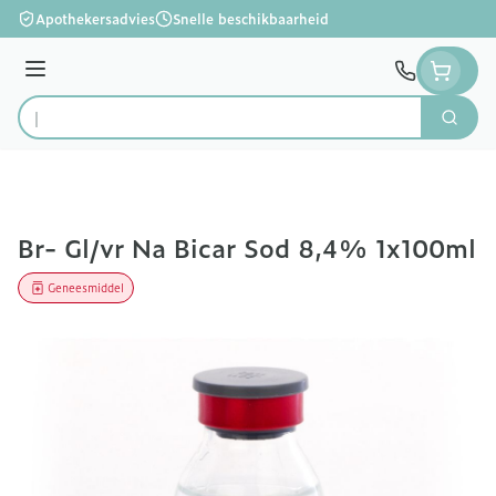
Ga naar de inhoud
Apothekersadvies
Snelle beschikbaarheid
Menu
Zoek
Product, merk, categorie...
Br- Gl/vr Na Bicar Sod 8,4% 1x100ml
Geneesmiddel